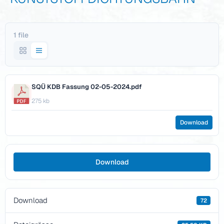
Grundwasser.
Unser Ziel seit vielen
1 file
Jahren!
SQÜ KDB Fassung 02-05-2024.pdf
275 kb
Download
Download
Download
72